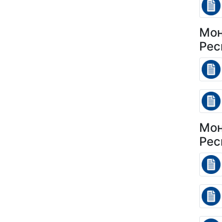
Мон
Рес
Мон
Рес