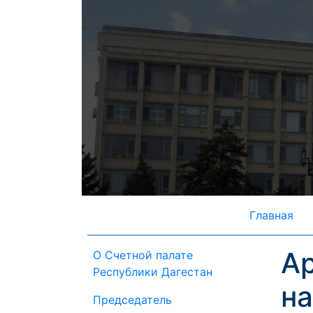
Главная
Ар
О Счетной палате
Республики Дагестан
н
Председатель