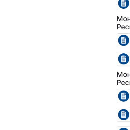
Мон
Рес
Мон
Рес