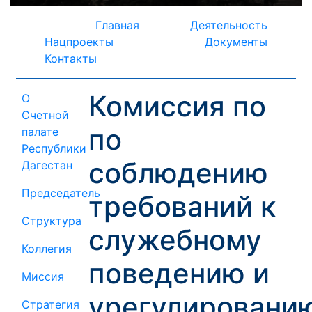
Главная
Деятельность
Нацпроекты
Документы
Контакты
Комиссия по
О
Счетной
по
палате
Республики
соблюдению
Дагестан
Председатель
требований к
Структура
служебному
Коллегия
поведению и
Миссия
урегулировани
Стратегия