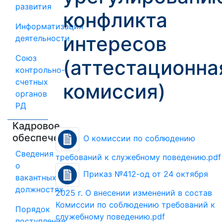
развития
конфликта
Информатизация
интересов
деятельности
Союз
(аттестационна
контрольно-
счетных
комиссия)
органов
РД
Кадровое
обеспечение
О комиссии по соблюдению
Сведения
требований к служебному поведению.pdf
о
Приказ №412-од от 24 октября
вакантных
должностях
2025 г. О внесении изменений в состав
Комиссии по соблюдению требований к
Порядок
служебному поведению.pdf
поступления