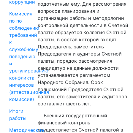
коррупции
подотчетным ему. Для рассмотрения
вопросов планирования и
Комиссия
организации работы и методологии
по по
контрольной деятельности в Счетной
соблюдению
палате образуется Коллегия Счетной
требований
палаты, в состав которой входят
к
Председатель, заместитель
служебному
Председателя и аудиторы Счетной
поведению
палаты, порядок рассмотрения
и
кандидатур на данные должности
урегулированию
устанавливается регламентом
конфликта
Народного Собрания. Срок
интересов
полномочий Председателя Счетной
(аттестационная
палаты, его заместителя и аудиторов
комиссия)
составляет шесть лет.
Итоги
Внешний государственный
работы
финансовый контроль
осуществляется Счетной палатой в
Методические