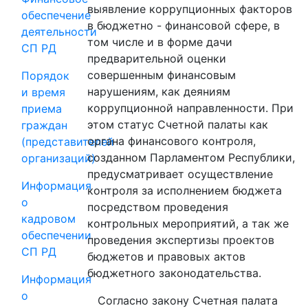
выявление коррупционных факторов
обеспечение
в бюджетно - финансовой сфере, в
деятельности
том числе и в форме дачи
СП РД
предварительной оценки
совершенным финансовым
Порядок
нарушениям, как деяниям
и время
коррупционной направленности. При
приема
этом статус Счетной палаты как
граждан
органа финансового контроля,
(представителей
созданном Парламентом Республики,
организаций)
предусматривает осуществление
Информация
контроля за исполнением бюджета
о
посредством проведения
кадровом
контрольных мероприятий, а так же
обеспечении
проведения экспертизы проектов
СП РД
бюджетов и правовых актов
бюджетного законодательства.
Информация
о
Согласно закону Счетная палата