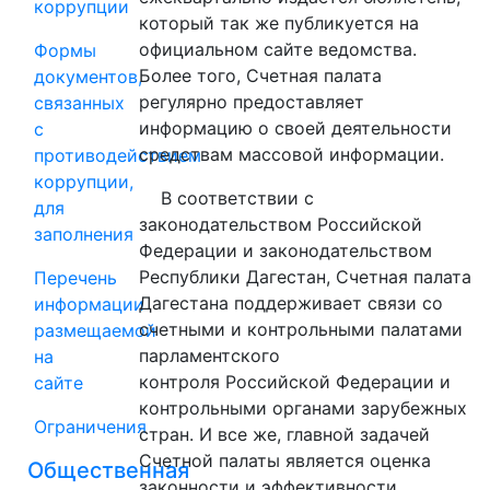
коррупции
который так же публикуется на
официальном сайте ведомства.
Формы
Более того, Счетная палата
документов,
регулярно предоставляет
связанных
информацию о своей деятельности
с
средствам массовой информации.
противодействием
коррупции,
В соответствии с
для
законодательством Российской
заполнения
Федерации и законодательством
Республики Дагестан, Счетная палата
Перечень
Дагестана поддерживает связи со
информации
счетными и контрольными палатами
размещаемой
парламентского
на
контроля Российской Федерации и
сайте
контрольными органами зарубежных
Ограничения
стран. И все же, главной задачей
Счетной палаты является оценка
Общественная
законности и эффективности