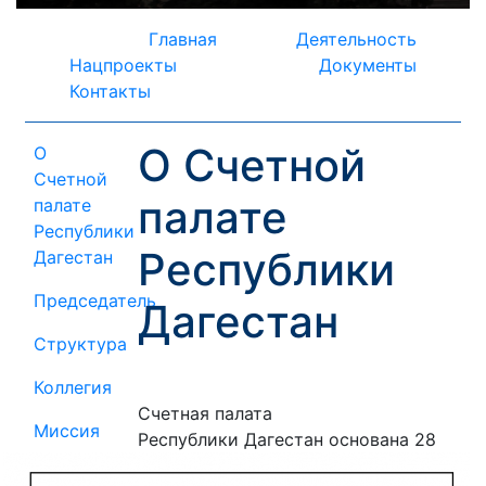
Главная
Деятельность
Нацпроекты
Документы
Контакты
О Счетной
О
Счетной
палате
палате
Республики
Республики
Дагестан
Председатель
Дагестан
Структура
Коллегия
Счетная палата
Миссия
Республики Дагестан основана
28
Стратегия