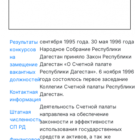
на
государственную
гражданскую
службу
сентября 1995 года. 30 мая 1996 года
Результаты
Народное Собрание Республики
конкурсов
Дагестан приняло Закон Республики
на
Дагестан «О Счетной палате
замещение
Республики Дагестан». 6 ноября 1996
вакантных
года состоялось первое заседание
должностей
Коллегии Счетной палаты Республики
Контактная
Дагестан.
информация
Деятельность Счетной палаты
Штатная
направлена на обеспечение
численность
законности и эффективности
СП РД
использования государственных
средств и активов, а так же
Финансовое