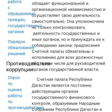
работе
обладает функциональной и
с
организационной независимостью и
обращениями
осуществляет свою деятельность
граждан,
самостоятельно. Она уполномочена
государственных
не только контролировать
органов
деятельность государственных и
иных органов, но и принуждать их к
Порядок
соблюдению закона: предписания
обжалования
Счетной палаты обязательны к
решений
исполнению для всех должностных
Противодействие
лиц, в том числе для руководителей
коррупции
органов государственной власти.
Опрос
Счетная палата Республики
по
Дагестан является постоянно
оценке
действующим органом
работы
государственного финансового
по
контроля, образуемым Народным
противодействию
Собранием Республики Дагестан и