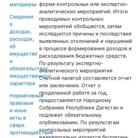
форме контрольных или экспертно-
материалы
аналитических мероприятий. Итоги
Сведения
проводимых контрольных
о
мероприятий обобщаются, затем
доходах,
исследуются причины и последствия
расходах,
выявленных отклонений и нарушений
об
в процессе формирования доходов и
имуществе
расходования бюджетных средств.
и
По результату экспертно-
обязательствах
аналитического мероприятия
имущественного
Счетной палатой составляется отчет
характера
или заключение. Отчет о
проделанной работе за год,
Нормативные
предоставляется Народному
правовые
Собранию Республики Дагестан и
и иные
подлежит обязательному
акты в
опубликованию. По результатам
сфере
контрольных мероприятий
противодействия
ежеквартально издается бюллетень,