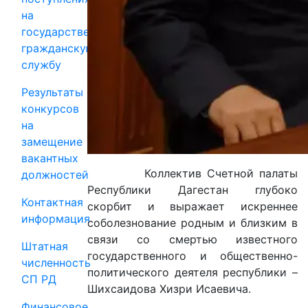
на
государственную
гражданскую
службу
Результаты
конкурсов
на
замещение
вакантных
Коллектив Счетной палаты
должностей
Республики Дагестан глубоко
Контактная
скорбит и выражает искреннее
информация
соболезнование родным и близким в
связи со смертью известного
Штатная
государственного и общественно-
численность
политического деятеля республики –
СП РД
Шихсаидова Хизри Исаевича.
Финансовое