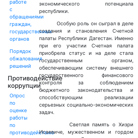
работе
экономического потенциала
с
республики.
обращениями
Особую роль он сыграл в деле
граждан,
создания и становления Счетной
государственных
палаты Республики Дагестан. Именно
органов
при его участии Счетная палата
Порядок
приобрела статус и на деле стала
обжалования
государственным органом,
решений
обеспечивающим систему внешнего
государственного финансового
Противодействие
контроля за соблюдением
коррупции
бюджетного законодательства и
Опрос
способствующим реализации
по
серьезных социально-экономических
оценке
задач.
работы
Светлая память о Хизри
по
Исаевиче, мужественном и гордом
противодействию