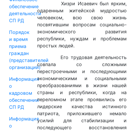
Хизри Исаевич был ярким,
обеспечение
одаренным житейской мудростью
деятельности
человеком, всю свою жизнь
СП РД
посвятившим вопросам социально-
экономического развития
Порядок
республики, нуждам и проблемам
и время
простых людей.
приема
граждан
Его трудовая деятельность
(представителей
совпала со сложными
организаций)
перестроечными и последующими
экономическими и социальными
Информация
преобразованиями в жизни нашей
о
страны и республики, когда на
кадровом
переломном этапе проявились его
обеспечении
лидерские качества истинного
СП РД
патриота, приложившего немало
Информация
усилий для стабилизации и
о
последующего восстановления