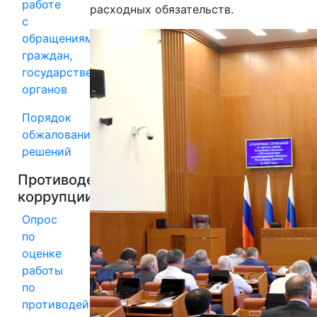
работе
расходных обязательств.
с
обращениями
граждан,
государственных
органов
Порядок
обжалования
решений
Противодействие
коррупции
Опрос
по
оценке
работы
по
противодействию