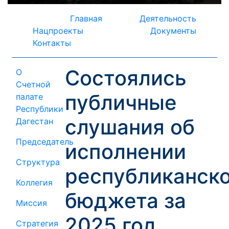
Главная
Деятельность
Нацпроекты
Документы
Контакты
Состоялись
О
Счетной
публичные
палате
Республики
слушания об
Дагестан
Председатель
исполнении
Структура
республиканск
Коллегия
бюджета за
Миссия
2025 год
Стратегия