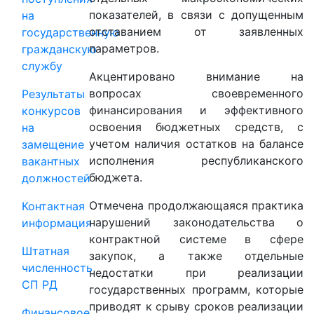
показателей, в связи с допущенным
на
отставанием от заявленных
государственную
параметров.
гражданскую
службу
Акцентировано внимание на
вопросах своевременного
Результаты
финансирования и эффективного
конкурсов
освоения бюджетных средств, с
на
учетом наличия остатков на балансе
замещение
исполнения республиканского
вакантных
бюджета.
должностей
Отмечена продолжающаяся практика
Контактная
нарушений законодательства о
информация
контрактной системе в сфере
Штатная
закупок, а также отдельные
численность
недостатки при реализации
СП РД
государственных программ, которые
приводят к срыву сроков реализации
Финансовое