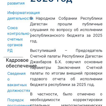
развития
Информатизация
деятельности
В Народном Собрании Республики
Дагестан прошли публичные
Союз
слушания по вопросу об исполнении
контрольно-
республиканского бюджета за 2025
счетных
год.
органов
РД
Выступивший – Председатель
Счетной палаты Республики Дагестан
Кадровое
Джахбаров Б.Х. озвучил основные
обеспечение
параметры Заключения Счетной
палаты по итогам внешней проверки
Сведения
годового отчета об исполнении
о
бюджета республики за 2025 год.
вакантных
должностях
В частности, было отмечено о
необходимости корректировки
Порядок
отдельных макроэкономических
поступления