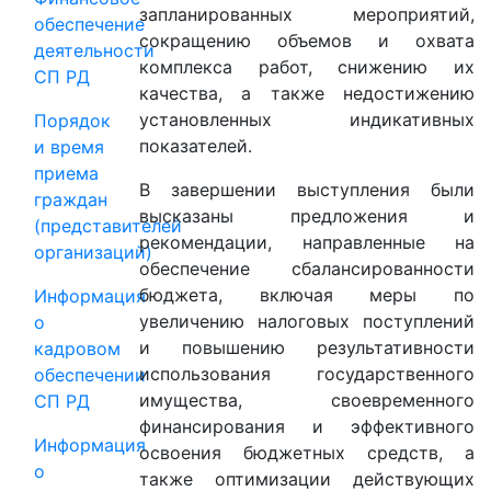
запланированных мероприятий,
обеспечение
сокращению объемов и охвата
деятельности
комплекса работ, снижению их
СП РД
качества, а также недостижению
установленных индикативных
Порядок
показателей.
и время
приема
В завершении выступления были
граждан
высказаны предложения и
(представителей
рекомендации, направленные на
организаций)
обеспечение сбалансированности
бюджета, включая меры по
Информация
увеличению налоговых поступлений
о
и повышению результативности
кадровом
использования государственного
обеспечении
имущества, своевременного
СП РД
финансирования и эффективного
Информация
освоения бюджетных средств, а
о
также оптимизации действующих