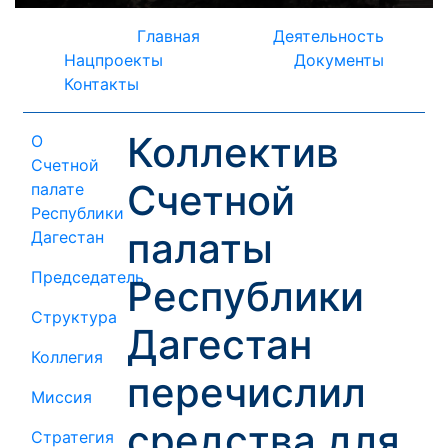
Главная
Деятельность
Нацпроекты
Документы
Контакты
Коллектив
О
Счетной
Счетной
палате
Республики
палаты
Дагестан
Председатель
Республики
Структура
Дагестан
Коллегия
перечислил
Миссия
средства для
Стратегия