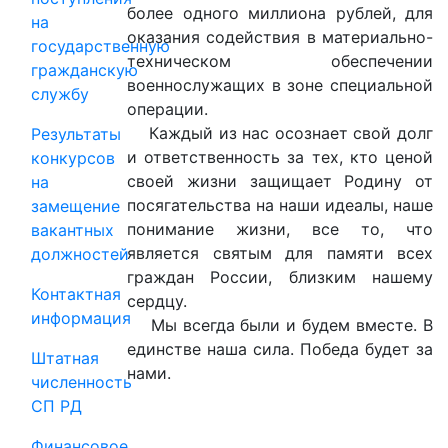
более одного миллиона рублей, для
на
оказания содействия в материально-
государственную
техническом обеспечении
гражданскую
военнослужащих в зоне специальной
службу
операции.
Каждый из нас осознает свой долг
Результаты
и ответственность за тех, кто ценой
конкурсов
своей жизни защищает Родину от
на
посягательства на наши идеалы, наше
замещение
понимание жизни, все то, что
вакантных
является святым для памяти всех
должностей
граждан России, близким нашему
Контактная
сердцу.
информация
Мы всегда были и будем вместе. В
единстве наша сила. Победа будет за
Штатная
нами.
численность
СП РД
Финансовое