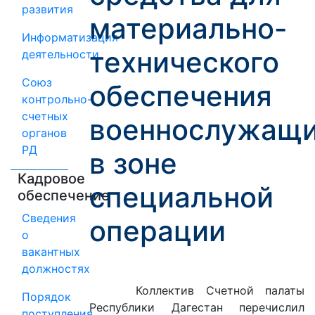
развития
материально-
Информатизация
технического
деятельности
Союз
обеспечения
контрольно-
счетных
военнослужащ
органов
РД
в зоне
Кадровое
специальной
обеспечение
Сведения
операции
о
вакантных
должностях
Коллектив Счетной палаты
Порядок
Республики Дагестан перечислил
поступления