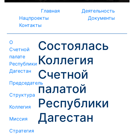
Главная
Деятельность
Нацпроекты
Документы
Контакты
Состоялась
О
Счетной
Коллегия
палате
Республики
Счетной
Дагестан
Председатель
палатой
Структура
Республики
Коллегия
Дагестан
Миссия
Стратегия