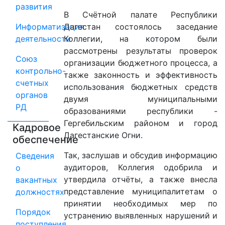
развития
В Счётной палате Республики
Информатизация
Дагестан состоялось заседание
деятельности
Коллегии, на котором были
рассмотрены результаты проверок
Союз
организации бюджетного процесса, а
контрольно-
также законность и эффективность
счетных
использования бюджетных средств
органов
двумя муниципальными
РД
образованиями республики -
Гергебильским районом и город
Кадровое
Дагестанские Огни.
обеспечение
Так, заслушав и обсудив информацию
Сведения
аудиторов, Коллегия одобрила и
о
утвердила отчёты, а также внесла
вакантных
представление муниципалитетам о
должностях
принятии необходимых мер по
Порядок
устранению выявленных нарушений и
поступления