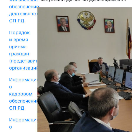
обеспечение
деятельности
СП РД
Порядок
и время
приема
граждан
(представителей
организаций)
Информация
о
кадровом
обеспечении
СП РД
Информация
о