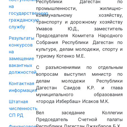
Республики Дагестан по
на
промышленности, жилищно-
государственную
коммунальному хозяйству,
гражданскую
транспорту и дорожному хозяйству
службу
Умавов Ю.Д., заместитель
Председателя Комитета Народного
Результаты
Собрания Республики Дагестан по
конкурсов
культуре, делам молодежи, спорту и
на
туризму Котенко М.Е.
замещение
вакантных
С разъяснениями по отдельным
должностей
вопросам выступил министр по
делам молодежи Республики
Контактная
Дагестан Саидов К.Р. и глава
информация
муниципального образования
«города Избербаш» Исаков М.К.
Штатная
численность
Вел заседание Коллегии
СП РД
Председатель Счетной палаты
Республики Дагестан Джахбаров Б.Х.
Финансовое