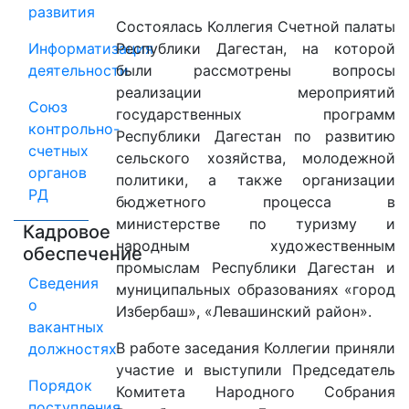
развития
Состоялась Коллегия Счетной палаты
Информатизация
Республики Дагестан, на которой
деятельности
были рассмотрены вопросы
реализации мероприятий
Союз
государственных программ
контрольно-
Республики Дагестан по развитию
счетных
сельского хозяйства, молодежной
органов
политики, а также организации
РД
бюджетного процесса в
министерстве по туризму и
Кадровое
народным художественным
обеспечение
промыслам Республики Дагестан и
Сведения
муниципальных образованиях «город
о
Избербаш», «Левашинский район».
вакантных
В работе заседания Коллегии приняли
должностях
участие и выступили Председатель
Порядок
Комитета Народного Собрания
поступления