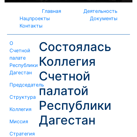
Главная
Деятельность
Нацпроекты
Документы
Контакты
Состоялась
О
Счетной
Коллегия
палате
Республики
Счетной
Дагестан
Председатель
палатой
Структура
Республики
Коллегия
Дагестан
Миссия
Стратегия