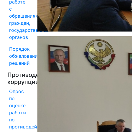
работе
с
обращениями
граждан,
государственных
органов
Порядок
обжалования
решений
Противодействие
коррупции
Опрос
по
оценке
работы
по
противодействию