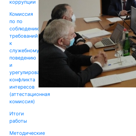
коррупции
Комиссия
по по
соблюдению
требований
к
служебному
поведению
и
урегулированию
конфликта
интересов
(аттестационная
комиссия)
Итоги
работы
Методические