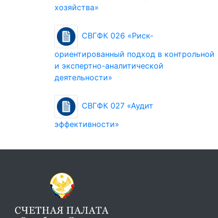
хозяйства»
СВГФК 026 «Риск-
ориентированный подход в контрольной
и экспертно-аналитической
деятельности»
СВГФК 027 «Аудит
эффективности»