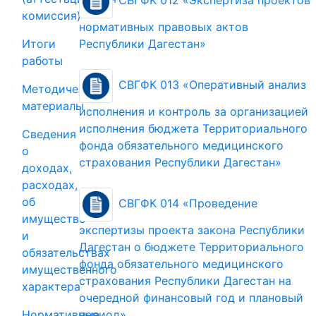
СВГФК 012 «Экспертиза проектов
комиссия)
нормативных правовых актов
Республики Дагестан»
Итоги
работы
СВГФК 013 «Оперативный анализ
Методические
материалы
исполнения и контроль за организацией
исполнения бюджета Территориального
Сведения
фонда обязательного медицинского
о
страхования Республики Дагестан»
доходах,
расходах,
об
СВГФК 014 «Проведение
имуществе
экспертизы проекта закона Республики
и
Дагестан о бюджете Территориального
обязательствах
фонда обязательного медицинского
имущественного
страхования Республики Дагестан на
характера
очередной финансовый год и плановый
Нормативные
период»