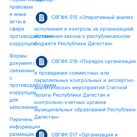
правовые
и иные
СВГФК 015 «Оперативный анализ
акты в
сфере
исполнения и контроль за организацией
противодействия
исполнения закона о республиканском
коррупции
бюджете Республики Дагестан»
Формы
СВГФК 016 «Порядок организации
документов,
связанных
и проведения совместных или
с
параллельных контрольных и экспертно-
противодействием
аналитических мероприятий Счетной
коррупции,
палаты Республики Дагестан и
для
контрольно-счетных органов
заполнения
муниципальных образований Республики
Дагестан»
Перечень
информации
размещаемой
СВГФК 017 «Организация и