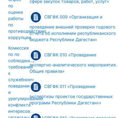
сфере закупок товаров, работ, услуг»
по
оценке
СВГФК 009 «Организация и
работы
по
проведение внешней проверки годового
противодействию
отчета об исполнении республиканского
коррупции
бюджета Республики Дагестан»
Комиссия
по по
СВГФК 010 «Проведение
соблюдению
экспертно-аналитического мероприятия.
требований
Общие правила»
к
служебному
поведению
СВГФК 011 «Проведение
и
экспертизы проектов государственных
урегулированию
программ Республики Дагестан»»
конфликта
интересов
(аттестационная