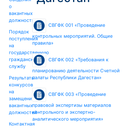
о
вакантных
должностях
СВГФК 001 «Проведение
Порядок
контрольных мероприятий. Общие
поступления
правила»
на
государственную
гражданскую
СВГФК 002 «Требования к
службу
планированию деятельности Счетной
палаты Республики Дагестан»
Результаты
конкурсов
на
СВГФК 003 «Проведение
замещение
правовой экспертизы материалов
вакантных
контрольного и экспертно-
должностей
аналитического мероприятия»
Контактная