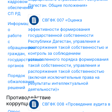
кадровом
Дагестан. Общие положения»
обеспечении
СП РД
СВГФК 007 «Оценка
Информация
эффективности формирования
о
государственной собственности
работе
Республики Дагестан, управления и
с
распоряжения такой собственностью и
обращениями
контроль за соблюдением
граждан,
установленного порядка формирования
государственных
такой собственности, управления и
органов
распоряжения такой собственностью
Порядок
(включая исключительные права на
обжалования
результаты интеллектуальной
решений
деятельности)»
Противодействие
коррупции
СВГФК 008 «Проведение аудита в
Опрос