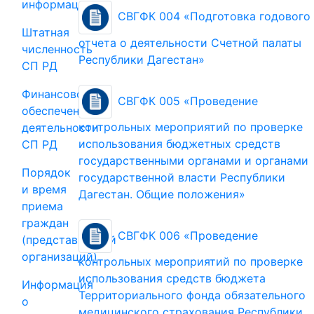
информация
СВГФК 004 «Подготовка годового
Штатная
отчета о деятельности Счетной палаты
численность
Республики Дагестан»
СП РД
Финансовое
СВГФК 005 «Проведение
обеспечение
контрольных мероприятий по проверке
деятельности
использования бюджетных средств
СП РД
государственными органами и органами
Порядок
государственной власти Республики
и время
Дагестан. Общие положения»
приема
граждан
СВГФК 006 «Проведение
(представителей
организаций)
контрольных мероприятий по проверке
использования средств бюджета
Информация
Территориального фонда обязательного
о
медицинского страхования Республики