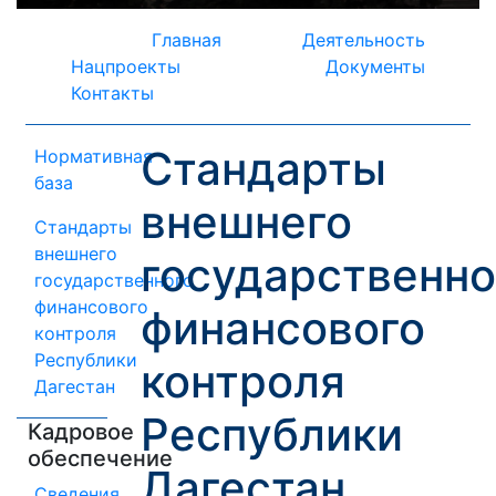
Главная
Деятельность
Нацпроекты
Документы
Контакты
Стандарты
Нормативная
база
внешнего
Стандарты
внешнего
государственно
государственного
финансового
финансового
контроля
Республики
контроля
Дагестан
Республики
Кадровое
обеспечение
Дагестан
Сведения