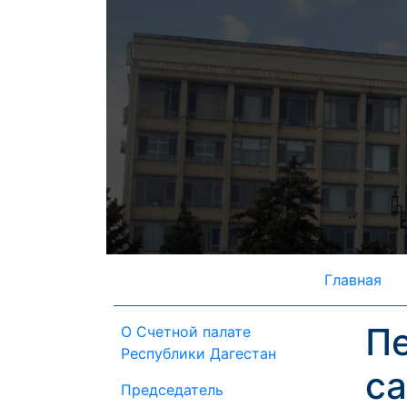
Главная
П
О Счетной палате
Республики Дагестан
са
Председатель