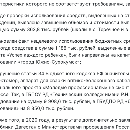
теристики которого не соответствуют требованиям, з
оде проверки использования средств, выделенных на 
дений, выявлено завышение объемов и стоимости вы
щую сумму 362,8 тыс. рублей (школы в с. Теречное и в
ановлен факт нецелевого использования бюджетных ср
когда средства в сумме 1 188 тыс. рублей, выделенные
та «Успех каждого ребенка», были направлены на кап
зовании «город Южно-Сухокумск»;
арушение статьи 34 Бюджетного кодекса РФ значитель
ктомер, аппарат для сварки оптико-волоконного кабел
нального проекта «Молодые профессионалы» не смонти
ссе. Так, в ГБПОУ РД «Технический колледж имени Р.Н
дование на сумму 9 908,6 тыс. рублей, в ГБУДПО РД «
ования» на 8 850,0 тыс. рублей.
 того, в 2020 году, в результате дополнительно зак
блики Дагестан с Министерствами просвещения Росси