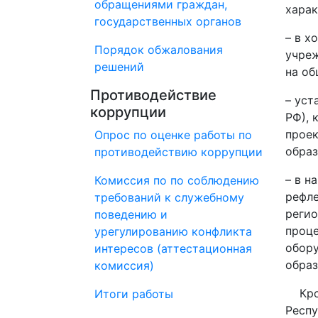
обращениями граждан,
харак
государственных органов
– в х
Порядок обжалования
учреж
решений
на об
Противодействие
– уст
коррупции
РФ), 
проек
Опрос по оценке работы по
обра
противодействию коррупции
– в н
Комиссия по по соблюдению
рефле
требований к служебному
регио
поведению и
проце
урегулированию конфликта
обору
интересов (аттестационная
образ
комиссия)
Кроме
Итоги работы
Респу