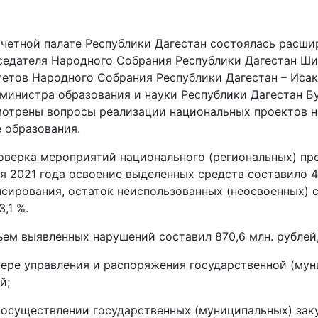
тной палате Республики Дагестан состоялась расшир
едателя Народного Собрания Республики Дагестан Ших
етов Народного Собрания Республики Дагестан – Исако
 министра образования и науки Республики Дагестан Бу
отрены вопросы реализации национальных проектов на
 образования.
рка мероприятий национального (региональных) прое
я 2021 года освоение выделенных средств составило 4 
сирования, остаток неиспользованных (неосвоенных) с
3,1 %.
 выявленных нарушений составил 870,6 млн. рублей, 
фере управления и распоряжения государственной (мун
й;
 осуществлении государственных (муниципальных) закуп