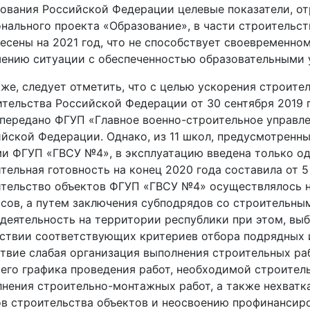
ования Российской Федерации целевые показатели, 
нального проекта «Образование», в части строительст
есены на 2021 год, что не способствует своевременн
ению ситуации с обеспеченностью образовательными 
, следует отметить, что с целью ускорения строите
тельства Российской Федерации от 30 сентября 2019 
передано ФГУП «Главное военно-строительное управл
йской Федерации. Однако, из 11 школ, предусмотренны
и ФГУП «ГВСУ №4», в эксплуатацию введена только о
тельная готовность на конец 2020 года составила от 5
тельство объектов ФГУП «ГВСУ №4» осуществлялось н
сов, а путем заключения субподрядов со строительн
деятельность на территории республики при этом, вы
ствии соответствующих критериев отбора подрядных 
твие слабая организация выполнения строительных раб
его графика проведения работ, необходимой строител
нения строительно-монтажных работ, а также нехватк
в строительства объектов и неосвоению профинансир