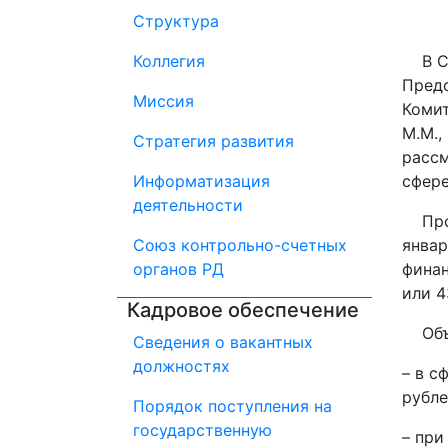
Структура
Коллегия
В Сче
Предс
Миссия
Комит
М.М.,
Стратегия развития
рассм
Информатизация
сфере
деятельности
Прове
Союз контрольно-счетных
январ
органов РД
финан
или 4
Кадровое обеспечение
Объем
Сведения о вакантных
должностях
– в с
рубле
Порядок поступления на
государственную
– при