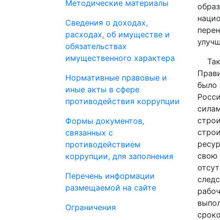
Методические материалы
образ
нацио
Сведения о доходах,
перен
расходах, об имуществе и
улучш
обязательствах
имущественного характера
Также
Прави
Нормативные правовые и
было 
иные акты в сфере
Росси
противодействия коррупции
силам
строи
Формы документов,
строи
связанных с
ресур
противодействием
свою 
коррупции, для заполнения
отсут
Перечень информации
следс
размещаемой на сайте
рабоч
выпол
Ограничения
сроко