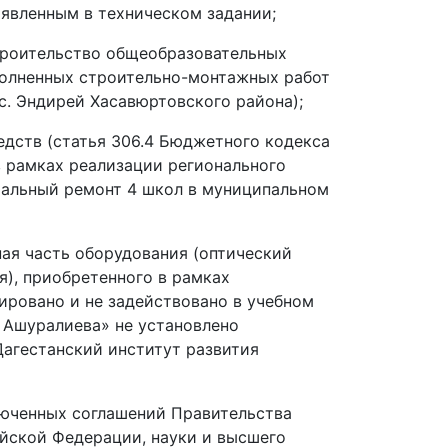
аявленным в техническом задании;
строительство общеобразовательных
полненных строительно-монтажных работ
 с. Эндирей Хасавюртовского района);
едств (статья 306.4 Бюджетного кодекса
 в рамках реализации регионального
итальный ремонт 4 школ в муниципальном
ная часть оборудования (оптический
я), приобретенного в рамках
ровано и не задействовано в учебном
. Ашуралиева» не установлено
Дагестанский институт развития
люченных соглашений Правительства
йской Федерации, науки и высшего