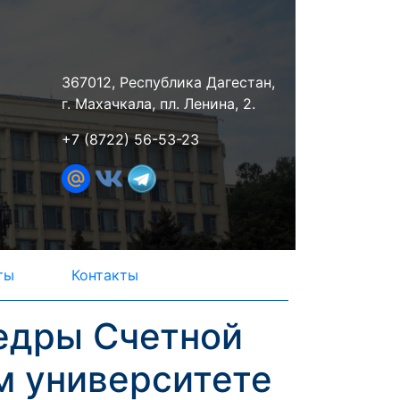
367012, Республика Дагестан,
г. Махачкала, пл. Ленина, 2.
+7 (8722) 56-53-23
ты
Контакты
едры Счетной
м университете