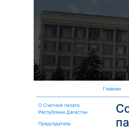
Главная
С
О Счетной палате
Республики Дагестан
па
Председатель